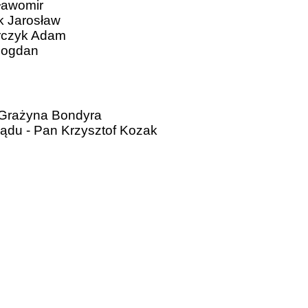
ławomir
k Jarosław
rczyk Adam
Bogdan
 Grażyna Bondyra
ądu - Pan Krzysztof Kozak