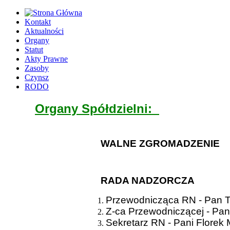
Kontakt
Aktualności
Organy
Statut
Akty Prawne
Zasoby
Czynsz
RODO
Organy Spółdzielni:
WALNE ZGROMADZENIE
RADA NADZORCZA
Przewodnicząca RN - Pan 
Z-ca Przewodniczącej - Pani
Sekretarz RN - Pani Florek