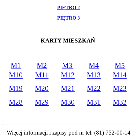
PIĘTRO
2
PIĘTRO
3
KARTY MIESZKAŃ
M1
M2
M3
M4
M5
M10
M11
M12
M13
M14
M19
M20
M21
M22
M23
M28
M29
M30
M31
M32
Więcej informacji i zapisy pod nr tel. (81) 752-00-14